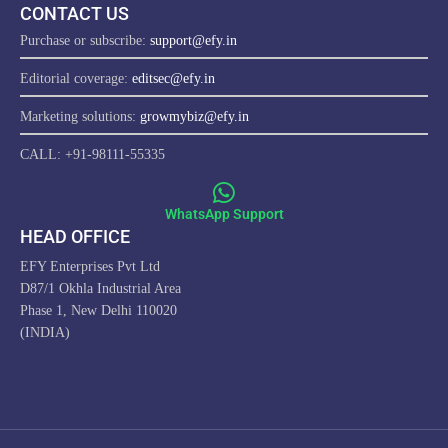
CONTACT US
Purchase or subscribe:
support@efy.in
Editorial coverage:
editsec@efy.in
Marketing solutions:
growmybiz@efy.in
CALL: +91-98111-55335
WhatsApp Support
HEAD OFFICE
EFY Enterprises Pvt Ltd
D87/1 Okhla Industrial Area
Phase 1, New Delhi 110020
(INDIA)